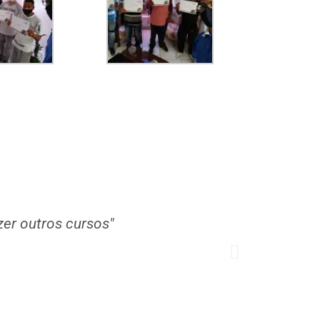
zer outros cursos"
"Ado