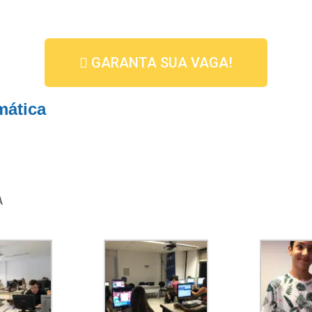
GARANTA SUA VAGA!
mática
A